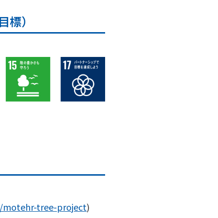
目標）
s/motehr-tree-project
)